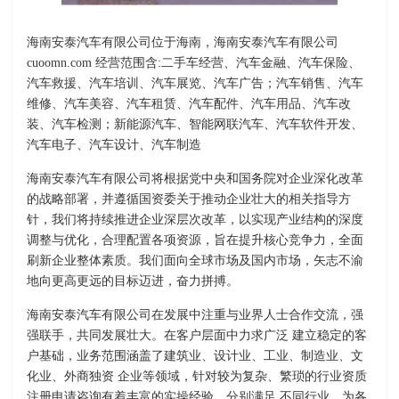
海南安泰汽车有限公司位于海南，海南安泰汽车有限公司
cuoomn.com 经营范围含:二手车经营、汽车金融、汽车保险、
汽车救援、汽车培训、汽车展览、汽车广告；汽车销售、汽车
维修、汽车美容、汽车租赁、汽车配件、汽车用品、汽车改
装、汽车检测；新能源汽车、智能网联汽车、汽车软件开发、
汽车电子、汽车设计、汽车制造
海南安泰汽车有限公司将根据党中央和国务院对企业深化改革
的战略部署，并遵循国资委关于推动企业壮大的相关指导方
针，我们将持续推进企业深层次改革，以实现产业结构的深度
调整与优化，合理配置各项资源，旨在提升核心竞争力，全面
刷新企业整体素质。我们面向全球市场及国内市场，矢志不渝
地向更高更远的目标迈进，奋力拼搏。
海南安泰汽车有限公司在发展中注重与业界人士合作交流，强
强联手，共同发展壮大。在客户层面中力求广泛 建立稳定的客
户基础，业务范围涵盖了建筑业、设计业、工业、制造业、文
化业、外商独资 企业等领域，针对较为复杂、繁琐的行业资质
注册申请咨询有着丰富的实操经验，分别满足 不同行业，为各